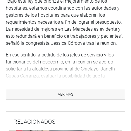
“Bajo esta ley que prioriza el mejoramiento de los
hospitales, estamos coordinando con las autoridades y
gestores de los hospitales para que elaboren los
requerimientos necesarios a fin de lograr el presupuesto.
La necesidad de mejoras en Las Mercedes es evidente y
esto redundará en beneficio de trabajadores y pacientes”,
señaló la congresista Jessica Córdova tras la reunión.
En ese sentido, a pedido de los jefes de servicio y los
funcionarios del nosocomio, en la reunión se acordó
solicitar a la alcaldesa provincial de Chiclayo, Janeth
Cubas Carranza, evaluar la posibilidad de que la
Beneficencia Pública de Chiclayo transfiera el terreno del
hospital al Ministerio de Salud – Minsa, para que el ente
VER MÁS
rector de la salud en el país pueda intervenir en el hospital
centenario.
“Estoy convencida de que la Alcaldesa de Chiclayo se
RELACIONADOS
sumará a esta lucha de mejorar este hospital que en sus
172 años atiende a la población más necesitada del