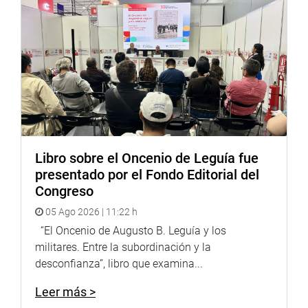
nororiente, porque aquí llegan pacientes del mismo
Lambayeque, Cajamarca, Amazonas, entre otros”, señaló
Córdova Lobatón.
Por su parte, el director del Hospital Regional Docente Las
Mercedes, Elmer Delgado, agradeció a la parlamentaria
por su permanente preocupación por el nosocomio y
aseguró que desde donde esté seguirá trabajando por su
institución.
Libro sobre el Oncenio de Leguía fue
DESPACHO CONGRESAL
presentado por el Fondo Editorial del
Congreso
05 Ago 2026 | 11:22 h
“El Oncenio de Augusto B. Leguía y los
militares. Entre la subordinación y la
desconfianza”, libro que examina...
Leer más >