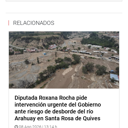
Proyecto de Ley N.° 14317/2025-CR, iniciativa que
propone declarar de interés nacional la promoción de la
Subespecialidad de Medicina Materno Fetal en el Perú,
RELACIONADOS
con el objetivo de fortalecer la formación especializada y
contribuir a una atención integral desde la etapa de
gestación.
Durante el encuentro también se destacó que muchas
complicaciones maternas, fetales y neonatales podrían
prevenirse mediante diagnósticos oportunos y una
atención médica especializada adecuada, razón por la
cual fortalecer esta especialidad representa una inversión
concreta en salud, prevención y futuro para el país.
Con esta actividad, el Congreso de la República reafirmó
Diputada Roxana Rocha pide
su compromiso con la promoción de iniciativas
intervención urgente del Gobierno
orientadas a fortalecer la salud materna y neonatal,
ante riesgo de desborde del río
impulsando acciones que contribuyan al bienestar
Arahuay en Santa Rosa de Quives
integral de miles de madres y bebés peruanos.
08 Ago 2026 | 13:14 h