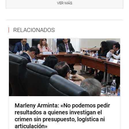
Trabajadores de Vivienda, Patricia Castillo.
VER MÁS
Lima, 26 de marzo de 2024
BANCADA SOMOS PERÚ CONGRESISTA HÉCTOR VALER
RELACIONADOS
Marleny Arminta: «No podemos pedir
resultados a quienes investigan el
crimen sin presupuesto, logística ni
articulación»