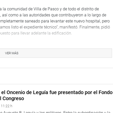
 la comunidad de Villa de Pasco y de todo el distrito de
así como a las autoridades que contribuyeron a lo largo de
mpletamente saneado para levantar este nuevo hospital, pero
amos listo el expediente técnico”, manifestó. Finalmente, pidió
uesto para llevar adelante la edificación.
s mencionó que el proyecto se encuentra en la etapa final y la
ará entregando el expediente técnico y pasado 30 días se
VER MÁS
inicial para esta obra era de 366 millones de soles, pero con los
alud en el distrito de Huariaca, con el propósito de conocer el
a la atención a los pacientes asegurados.
, Dick Daza Loarte, quien refirió que la atención se viene
e el Oncenio de Leguía fue presentado por el Fondo
de la pandemia de la COVID-19. Con respecto a esta situación,
el Congreso
ando de acuerdo con la demanda existente y que se tiene una
 la atención adecuada de los pacientes.
 11:22 h
 Augusto B. Leguía y los militares. Entre la subordinación y la