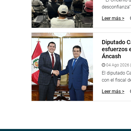
desconfianza”,
Lima, 30 de noviembre de 2021
Leer más >
DESPACHO CONGRESAL
Diputado C
esfuerzos e
Áncash
04 Ago 2026 |
El diputado C
con el fiscal 
Leer más >