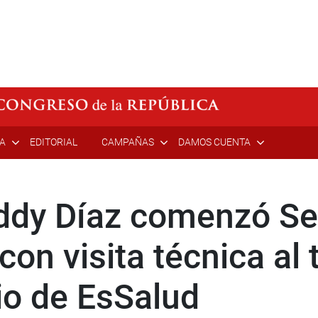
ÍA
EDITORIAL
CAMPAÑAS
DAMOS CUENTA
eddy Díaz comenzó S
on visita técnica al 
o de EsSalud