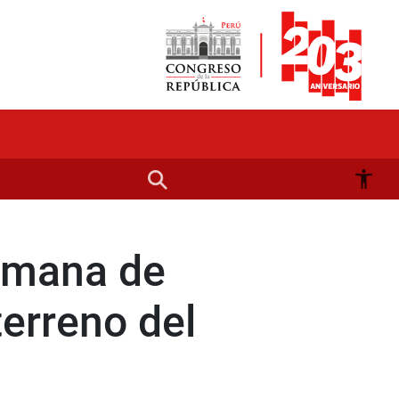
emana de
terreno del