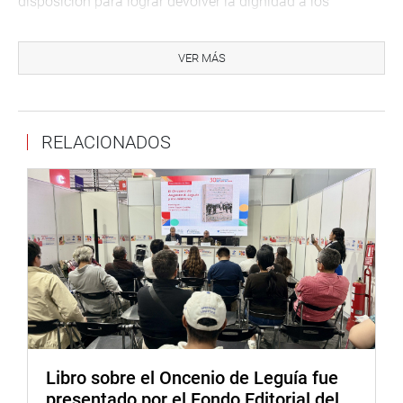
disposición para lograr devolver la dignidad a los
estudiantes y docentes de este importante instituto que
cuenta con 50 años de antigüedad”, aseveró. Elías Varas
VER MÁS
Meléndez, ejerciendo el liderazgo al servicio del pueblo.
Lima, 08 de noviembre del 2022
Lima, 9 de noviembre de 2022
RELACIONADOS
DESPACHO DEL CONGRESISTA ELÍAS VARAS MELÉNDEZ
Libro sobre el Oncenio de Leguía fue
presentado por el Fondo Editorial del