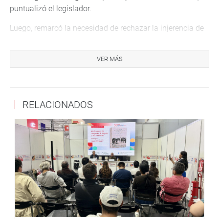
puntualizó el legislador.
Luego, remarcó la necesidad de rechazar la injerencia de
gobernantes extranjeros que buscan dividir a los
peruanos y la convocatoria de una asamblea
VER MÁS
constituyente como la varita mágica a todos los
problemas del país.
La movilización se replicó en distintas ciudades y
RELACIONADOS
regiones del interior. En Lima partió desde el Campo de
Marte y culminó en la Plaza San Martín donde se elevó
una oración por la seguridad y el bienestar de la Nación.
Lima, 3 de enero de 2023