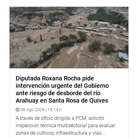
lo importante es unir esfuerzos para atender las
demandas de la población.
El proyecto del nuevo hospital de Ferreñafe fue anunciado
el pasado mes de junio durante la reunión de trabajo
«Proyectos Especiales del Sector Salud», convocada por el
Ministerio de Salud en Lima. En aquella oportunidad se
señaló que la obra demandaría una inversión de 151
millones de soles y que ya figuraba en el Programa de
Proyectos Nacionales.
Diputada Roxana Rocha pide
Despacho del congresista Alejandro Aguinaga
intervención urgente del Gobierno
Coordinaciones de Prensa: Carlos Castillo – 999055113
ante riesgo de desborde del río
Arahuay en Santa Rosa de Quives
08 Ago 2026 | 13:14 h
A través de oficio dirigido a PCM, solicitó
inspección técnica multisectorial para evaluar
zonas de cultivos, infraestructura y vías...