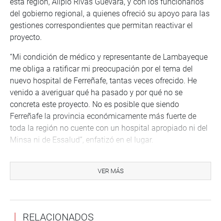
esta región, Alipio Rivas Guevara, y con los funcionarios
del gobierno regional, a quienes ofreció su apoyo para las
gestiones correspondientes que permitan reactivar el
proyecto.
“Mi condición de médico y representante de Lambayeque
me obliga a ratificar mi preocupación por el tema del
nuevo hospital de Ferreñafe, tantas veces ofrecido. He
venido a averiguar qué ha pasado y por qué no se
concreta este proyecto. No es posible que siendo
Ferreñafe la provincia económicamente más fuerte de
toda la región no cuente con un hospital apropiado ni del
Minsa ni de Essalud”, enfatizó en el lugar.
El legislador lambayecano destacó sus reuniones en
Ferrañafe y Chiclayo con el personal médico y con las
VER MÁS
autoridades provinciales y regionales, respectivamente;
porque coincidieron en la necesidad de sacar adelante
este proyecto y concretar esta esperanza del pueblo
RELACIONADOS
ferreñafano. Agregó que más allá las diferencias políticas,