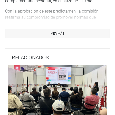
complementaria sectorial, en el plazo de 120 días.
Con la aprobación de este predictamen, la comisión
reafirma su compromiso de promover normas que
protejan el derecho a la salud pública, garanticen
alimentos seguros para todos los ciudadanos y refuercen
VER MÁS
el rol del Estado en la vigilancia sanitaria del mercado
nacional.
DESPACHO DEL CONGRESISTA MANUEL GARCÍA
RELACIONADOS
CORREA