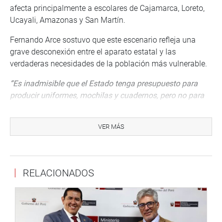
afecta principalmente a escolares de Cajamarca, Loreto,
Ucayali, Amazonas y San Martín.
Fernando Arce sostuvo que este escenario refleja una
grave desconexión entre el aparato estatal y las
verdaderas necesidades de la población más vulnerable.
“Es inadmisible que el Estado tenga presupuesto para
producir uniformes, mochilas y cuadernos, pero no para
trasladarlos hasta las escuelas donde miles de niños los
esperan con urgencia. La burocracia no puede seguir
VER MÁS
condenando a nuestros estudiantes al abandono”,
manifestó el parlamentario andino.
Arce Alvarado advirtió que el retraso en la entrega de
RELACIONADOS
materiales escolares no solo representa un problema
administrativo, sino una amenaza directa para la
permanencia de miles de estudiantes en el sistema
educativo.