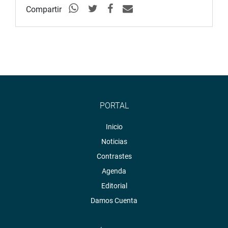
retrasando sueños, oportunidades y el derecho de
Compartir
nuestros niños a construir un futuro mejor”,
concluyó.
Parlamento Andino, Fernando Arce Alvarado
PORTAL
Inicio
Noticias
Contrastes
Agenda
Editorial
Damos Cuenta