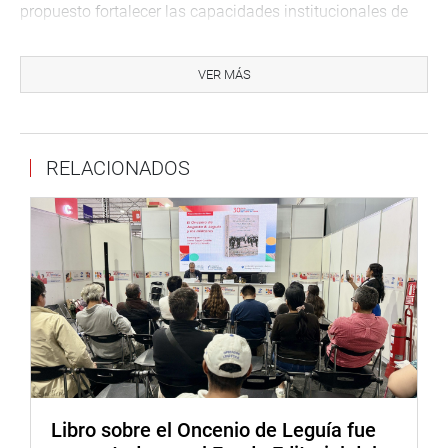
propuesto fortalecer las capacidades institucionales de
los gobiernos regionales y locales para desarrollar
ciudades con una gestión integral del territorio bajo un
VER MÁS
modelo de ciudad sostenible y ecoeficiente, mediante la
gestión del riesgo de desastre y la gestión urbana”, acotó.
En el evento se contó con la participación del
RELACIONADOS
Viceministro de Vivienda y Urbanismo, Francisco Javier
Caro Calderón, congresistas, autoridades electas,
alcaldes, funcionarios y ciudadanos de Lima, Ica, Puno,
Cajamarca y Huánuco.
En el tema “Ciudades Sostenibles en el Marco del Sistema
Nacional de Gestión del Riesgo de Desastres», el
subdirector de políticas, planes y normas de INDECI,
Marco Antonio Tantalean del Águila se refirió al desarrollo
urbano sostenible que implica un manejo adecuado en el
tiempo de la relación entre desarrollo urbano y medio
ambiente, cuyo equilibrio garantiza la estabilidad de la
Libro sobre el Oncenio de Leguía fue