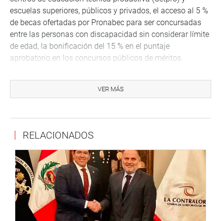
escuelas superiores, públicos y privados, el acceso al 5 %
de becas ofertadas por Pronabec para ser concursadas
entre las personas con discapacidad sin considerar límite
de edad, la bonificación del 15 % en el puntaje
aprobatorio en los concursos públicos de méritos
convocados por las entidades públicas,
independientemente del régimen laboral y además la
VER MÁS
cuota de empleo para el sector público será de 5 % y el
sector privado el 3 %.
Finalmente, el congresista manifestó que desde su
RELACIONADOS
comisión se seguirá promoviendo dictámenes en favor de
las personas con discapacidad y poblaciones
vulnerables.
Despacho del congresista
José Luis Ancalle