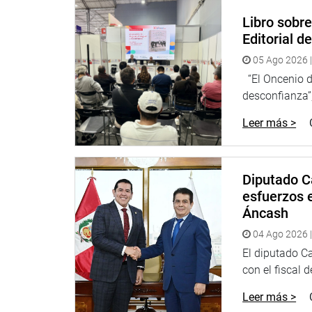
COMISIÓN DE FISCALIZACIÓN Y CONTRALORÍA
Libro sobr
Coordinación de prensa: Carlos Castillo 9990551
Editorial d
05 Ago 2026 |
“El Oncenio de
desconfianza”,
Leer más >
Diputado C
esfuerzos e
Áncash
04 Ago 2026 |
El diputado C
con el fiscal 
Leer más >