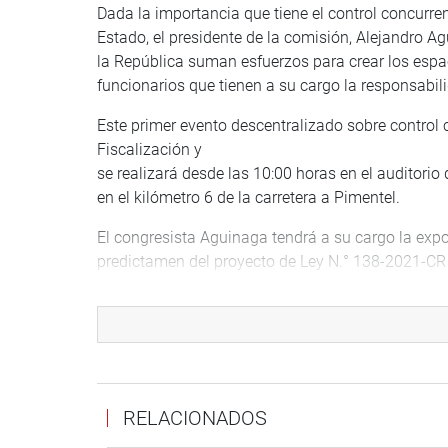
Dada la importancia que tiene el control concurren
Estado, el presidente de la comisión, Alejandro A
la República suman esfuerzos para crear los espa
funcionarios que tienen a su cargo la responsabili
Este primer evento descentralizado sobre control 
Fiscalización y
se realizará desde las 10:00 horas en el auditorio 
en el kilómetro 6 de la carretera a Pimentel.
El congresista Aguinaga tendrá a su cargo la expo
predictamen del proyecto de Ley N.° 138-2021-CR 
mientras que el contralor Shack disertará el tema 
Alcances y beneficios”.
Ambos coinciden en la necesidad de realizar even
de la expansión del control concurrente, cuyo pro
unanimidad el 16 de junio de 2021, y pese a que n
RELACIONADOS
materia de observación en los últimos días de la 