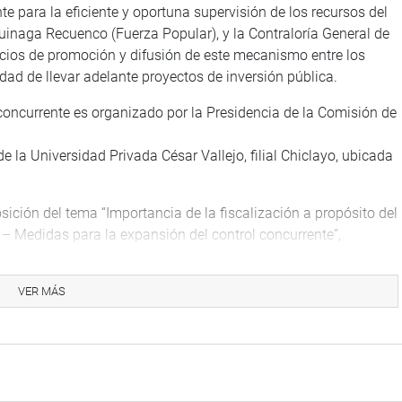
te para la eficiente y oportuna supervisión de los recursos del
guinaga Recuenco (Fuerza Popular), y la Contraloría General de
cios de promoción y difusión de este mecanismo entre los
dad de llevar adelante proyectos de inversión pública.
concurrente es organizado por la Presidencia de la Comisión de
de la Universidad Privada César Vallejo, filial Chiclayo, ubicada
sición del tema “Importancia de la fiscalización a propósito del
– Medidas para la expansión del control concurrente”,
“La Contraloría General de la República y el control concurrente:
VER MÁS
tos descentralizados que coadyuven a difundir los beneficios
yecto de ley fue aprobado en el Pleno del Congreso por
o tenía votos en contra ni siquiera en su propia bancada, fue
gestión presidencial de Francisco Sagasti.