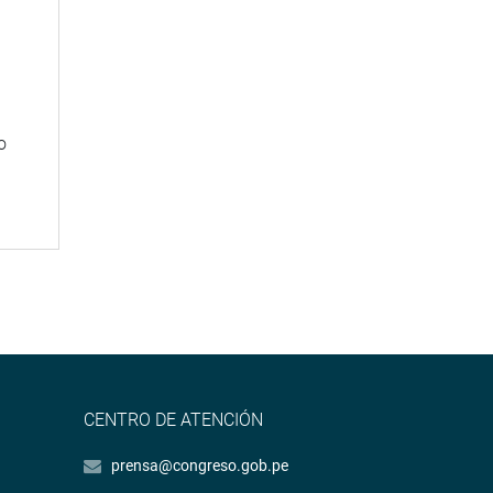
n
o
CENTRO DE ATENCIÓN
prensa@congreso.gob.pe