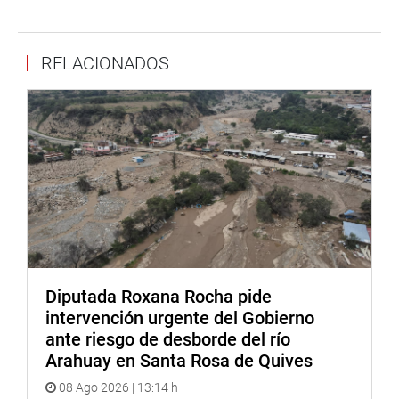
defender a los consumidores.
Finalmente, expresó su solidaridad con los más de 36
RELACIONADOS
afectados y sus familias, exigiendo que reciban atención
médica integral, seguimiento permanente hasta su
completo restablecimiento y compensación justa por los
daños ocasionados.
DESPACHO CONGRESISTA KATY UGARTE – COMISIÓN
DEFENSA DEL CONSUMIDOR
Diputada Roxana Rocha pide
intervención urgente del Gobierno
ante riesgo de desborde del río
Arahuay en Santa Rosa de Quives
08 Ago 2026 | 13:14 h