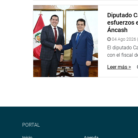
Diputado C
esfuerzos e
Áncash
04 Ago 2026 |
El diputado C
con el fiscal 
Leer más >
PORTAL
Inicio
Agenda