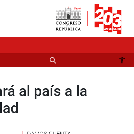
á al país a la
dad
DAMOS CUENTA