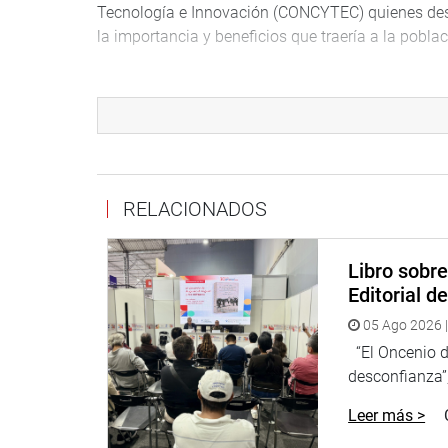
Tecnología e Innovación (CONCYTEC) quienes des
la importancia y beneficios que traería a la poblac
Con la implementación de ciudades inteligentes y s
Perú será un país competitivo al igual que mucho
articulada; nuestra economía, cultura, turismo, 
beneficiaran impactando principalmente en su cre
El proyecto de ley que anteriormente fue derivado
RELACIONADOS
Gobiernos Locales y Modernización de la Gestión 
Tecnología, como segunda comisión dictaminadora
apruebe el reglamento de la ley en un plazo de 90
Libro sobr
próximo Pleno.
Editorial d
05 Ago 2026 |
“El Oncenio de
desconfianza”,
Leer más >