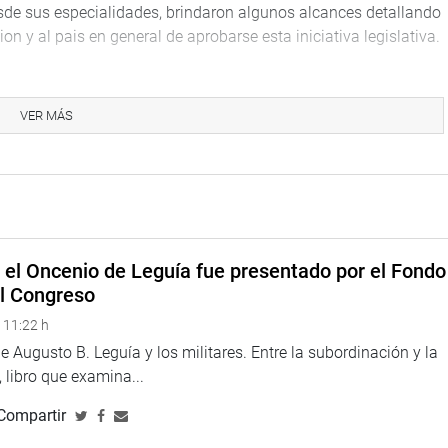
de sus especialidades, brindaron algunos alcances detallando
ion y al pais en general de aprobarse esta iniciativa legislativa.
ostenibles, a cargo de los gobiernos regionales y locales, el
s otros paises del mundo, y con su ejecución de manera
VER MÁS
medio ambiente y nuestra sociedad de manera conjunta se
cimiento y desarrollo.
 a la Comisión de Descentralización, Regionalización,
del Estado y a la Comisión de Ciencia, Innovación y
, dispuso que la Presidencia de Consejo de Ministros,
 días hábiles, no sin antes ser debatido y aprobado en el
e el Oncenio de Leguía fue presentado por el Fondo
el Congreso
 11:22 h
 Augusto B. Leguía y los militares. Entre la subordinación y la
 libro que examina...
Compartir