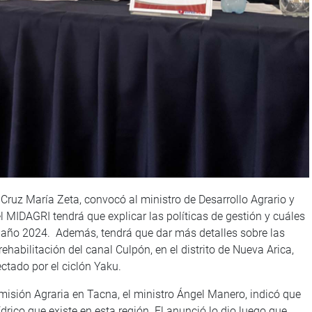
 Cruz María Zeta, convocó al ministro de Desarrollo Agrario y
 MIDAGRI tendrá que explicar las políticas de gestión y cuáles
el año 2024. Además, tendrá que dar más detalles sobre las
habilitación del canal Culpón, en el distrito de Nueva Arica,
ctado por el ciclón Yaku.
misión Agraria en Tacna, el ministro Ángel Manero, indicó que
ídrico que existe en esta región. El anunció lo dio luego que