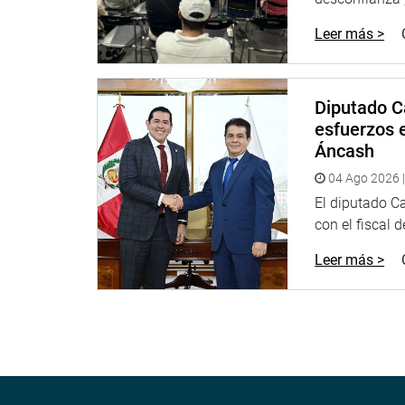
Leer más >
Diputado C
esfuerzos e
Áncash
04 Ago 2026 |
El diputado C
con el fiscal 
Leer más >