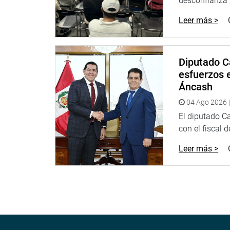
desconfianza”,
Villanueva quien se presentó ante el referido gru
experiencia personal, revelando que él mismo ha s
Leer más >
multas son, lamentablemente, no muy altas, lo qu
de las empresas operadoras”, explicó Villanueva.
Diputado C
Informo que Indecopi trabaja intensamente con el u
esfuerzos e
spam.
Áncash
DESPACHO CONGRESAL
04 Ago 2026 |
El diputado C
con el fiscal 
Leer más >