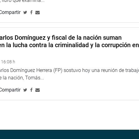
 libro que examina...
po de trabajo, mostrando su propio teléfono móvil, compartió su
ido víctima de estos molestos intentos de contacto. “Las
Compartir
e probablemente contribuye al mal uso del sistema por parte
arlos Domínguez y fiscal de la nación suman
so de la Inteligencia Artificial, para acabar con las llamadas
n la lucha contra la criminalidad y la corrupción e
 16:08 h
arlos Domínguez Herrera (FP) sostuvo hoy una reunión de trabaj
de la nación, Tomás...
Compartir