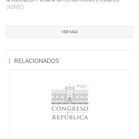
(ASPEC).
Según Soto Palacios, el estudio buscaba identificar si los
consumidores tenían la opción de transferirse
VER MÁS
directamente a un asistente humano en lugar de
interactuar con un chatbot o asistente virtual.
La Ley N° 31601, promulgada el 05 de noviembre de
RELACIONADOS
2022, establece el derecho de los consumidores a contar
con una alternativa de atención personal cuando se
ofrece cualquier sistema de atención automatizada
asistida por IA. Sin embargo, el congresista Soto señaló
que el cumplimiento de esta norma es parcial.
A su turno, Alain Dongo señaló que la encuesta sobre el
uso de la IA en las entidades públicas del Poder Ejecutivo
realizada en el presente año permitió encontrar datos
interesantes para mejorar las políticas en esta materia.
La encuesta muestra que solo un 28.1% de entidades