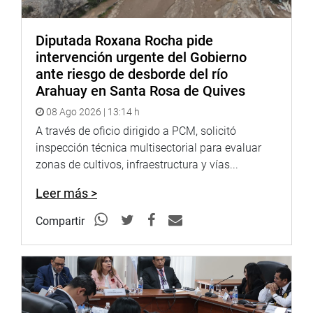
necesidad de fortalecer la protección de la salud pública
mediante una reforma que regule de manera más efectiva
el uso de aditivos colorantes sintéticos en productos de
Diputada Roxana Rocha pide
consumo humano.
intervención urgente del Gobierno
ante riesgo de desborde del río
Lima, 7 de octubre de 2025.
Arahuay en Santa Rosa de Quives
COMISIÓN DE DEFENSA DEL CONSUMIDOR
08 Ago 2026 | 13:14 h
A través de oficio dirigido a PCM, solicitó
inspección técnica multisectorial para evaluar
zonas de cultivos, infraestructura y vías...
Leer más >
Compartir