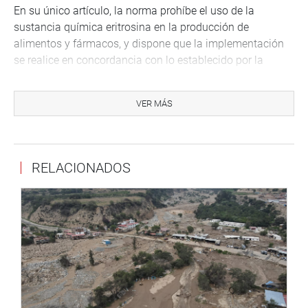
En su único artículo, la norma prohíbe el uso de la
sustancia química eritrosina en la producción de
alimentos y fármacos, y dispone que la implementación
se realice en concordancia con lo establecido por la
Dirección General de Salud Ambiental e Inocuidad
Alimentaria (DIGESA) y la Dirección General de
VER MÁS
Medicamentos, Insumos y Drogas (DIGEMID), ambas del
Ministerio de Salud.
“Esta decisión representa un paso firme en defensa de los
RELACIONADOS
consumidores y en protección de la salud pública. No
podemos permitir que sustancias con indicios razonables
de causar daño sigan en circulación. Actuamos con
responsabilidad, anticipándonos a un riesgo que el
mundo ya está reconociendo”, expresó la presidenta de
CODECO, congresista Katy Ugarte.
El congresista Wilson Soto (AP) y el congresista Guido
Bellido (PP) coautores de la iniciativa coincidieron en la