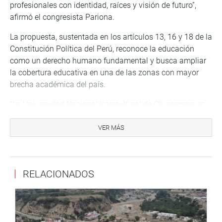
profesionales con identidad, raíces y visión de futuro”,
afirmó el congresista Pariona.
La propuesta, sustentada en los artículos 13, 16 y 18 de la
Constitución Política del Perú, reconoce la educación
como un derecho humano fundamental y busca ampliar
la cobertura educativa en una de las zonas con mayor
brecha académica del país.
“La Universidad Nacional Intercultural de Churcampa no
solo significará una oportunidad de crecimiento para la
juventud huancavelicana, sino que también se proyecta
VER MÁS
como un centro de producción de conocimiento con
identidad cultural, orientado al desarrollo sostenible de la
región”, puntualizó el congresista Alfredo Pariona.
RELACIONADOS
Despacho del congresista Alfredo Pariona Sinche