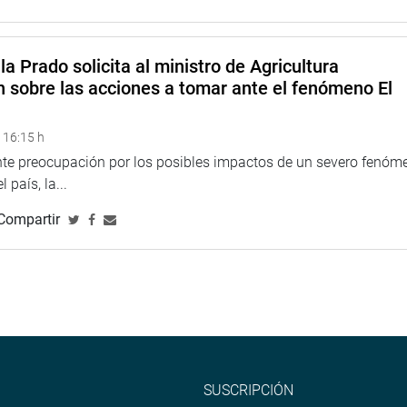
carias, sin necesidad de sustento técnico ni aprobación de la
la Prado solicita al ministro de Agricultura
ia para el sistema financiero peruano que no es competitivo ni
n sobre las acciones a tomar ante el fenómeno El
es y con organismos reguladores débiles.
e más de S/10,325 millones el 2024, solo el BCP ganó S/ 5.217
 16:15 h
s trabajadores y pequeños empresarios para disparar, sin
ente preocupación por los posibles impactos de un severo fenóm
ventarse comisiones y penalidades para cargar a las deudas de
 país, la...
Compartir
olverán a cobrar penalidades por la demora en los pagos o
án el cobro obligatorio de membresía, entre otros.
s grandes empresas bancarias y financieras ya fracasaron en su
stitucional (TC).
 del 2024, consideró indispensable que, debido al carácter social
ón, el Estado debe proteger al usuario de bienes y servicios”,
SUSCRIPCIÓN