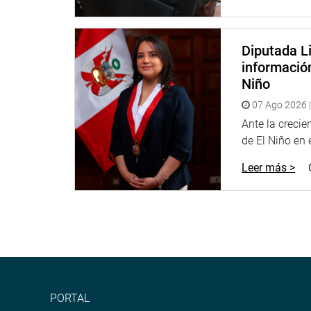
200%. Todo esto se cargará a las operaciones ban
SBS ni del BCR”, explicó.
Diputada Li
El parlamentario recalcó que Ley 31143 es necesar
informació
transparente, con evidentes conflictos de interes
Niño
“No es suficiente para los banqueros ganancias d
07 Ago 2026 |
millones, y ahora quieren seguir esquilmando a lo
Ante la creci
control ni fiscalización, sus tasas de interés, in
de El Niño en el
sus usuarios”, remarcó Luna Gálvez.
Leer más >
Con la derogatoria de esta ley, dijo, los bancos v
incluso por pagar por adelantado; así como revivir
Añadió que los defensores de los intereses de la
intento de derogar la Ley 31143 en el Tribunal Con
“El TC, en la histórica sentencia del 20 de febrero
del régimen económico establecido en la Constituci
subrayó Luna Gálvez.
PORTAL