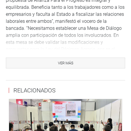
propuesta de Alianza Para el Progreso es integral y
equilibrada. Beneficia tanto a los trabajadores como a los
empresarios y faculta al Estado a fiscalizar las relaciones
laborales entre ambos”, manifestó el vocero de la
bancada. “Necesitamos establecer una Mesa de Diálogo
amplia con participación de todos los involucrados. En
esta mesa se debe validar las modificaciones y
propuestas para la Ley del Régimen Agrario, ese es el
camino para superar la crisis: escuchar, proponer y
dialogar. La solución debe ser consensuada entre todas
VER MÁS
las partes o no será eficaz. El reto es conseguir este
equilibrio y esa es la principal ventaja de nuestra
propuesta”, concluyó
RELACIONADOS
Lima, diciembre de 2020
DESPACHO CONGRESAL