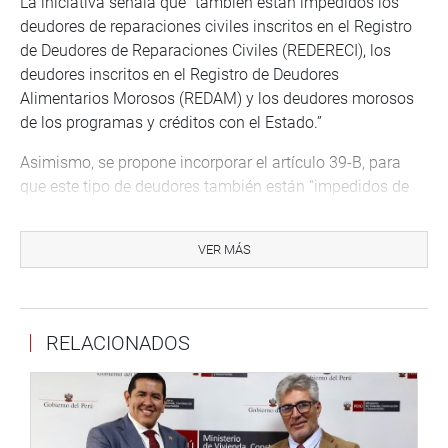
La iniciativa señala que “también están impedidos los
deudores de reparaciones civiles inscritos en el Registro
de Deudores de Reparaciones Civiles (REDERECI), los
deudores inscritos en el Registro de Deudores
Alimentarios Morosos (REDAM) y los deudores morosos
de los programas y créditos con el Estado.”
Asimismo, se propone incorporar el artículo 39-B, para
que este tipo de deudores también están “impedidos de
ejercer la función pública, mediante designación en
cargos de confianza”, como ministros, viceministros,
VER MÁS
secretarios generales, directores, entre otros altos cargos
del Estado.
“De este modo se busca ajustar la actual normativa
RELACIONADOS
electoral, que permite que personas que tienen grandes
deudas con el Estado, como persona natural o persona
jurídica, puedan postular a cargos de elección popular y
asumir cargos de funcionarios mediante los cuales
generan condiciones para dejar de asumir las deudas