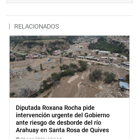
financiero que permita ayudar en el dinamismo y
recuperación de la actividad económica”, precisó.
Acuña Peralta detalló que se destina 32, 715 millones de
RELACIONADOS
soles para el sector educación con miras a invertir en la
educación a distancia y el cierre de brecha digital,
cobertura de becas y créditos, ampliación de matrícula en
educación básica y superior.
En salud se destina 20, 940 millones de soles para la
atención y control de la pandemia mediante la compra de
equipos de protección personal, medicamentos, oxígenos,
personal, entre otras intervenciones. Además, invertirá en
el fortalecimiento de la capacidad de atención
hospitalaria y del primer nivel y las intervenciones
estratégicas como aseguramiento universal, salud
Diputada Roxana Rocha pide
mental, compra estratégica y distribución de
intervención urgente del Gobierno
medicamentos.
ante riesgo de desborde del río
Arahuay en Santa Rosa de Quives
También, el Presupuesto Público 2021 prioriza acciones