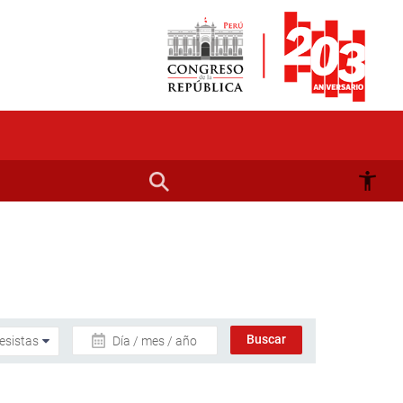
Día / mes / año