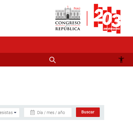
Día / mes / año