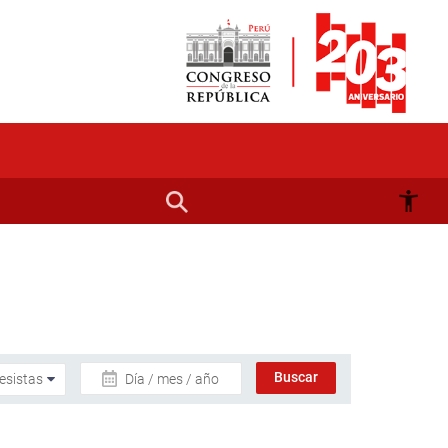
Día / mes / año