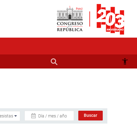
Día / mes / año