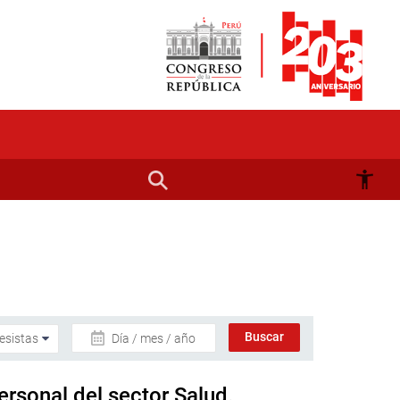
Día / mes / año
rsonal del sector Salud.