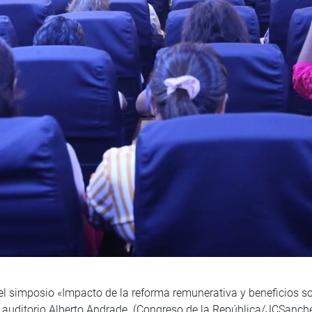
el simposio «Impacto de la reforma remunerativa y beneficios so
 auditorio Alberto Andrade. (Congreso de la República/JCSanch