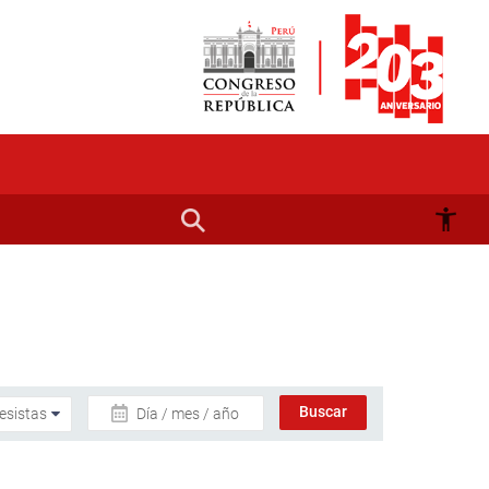
Día / mes / año