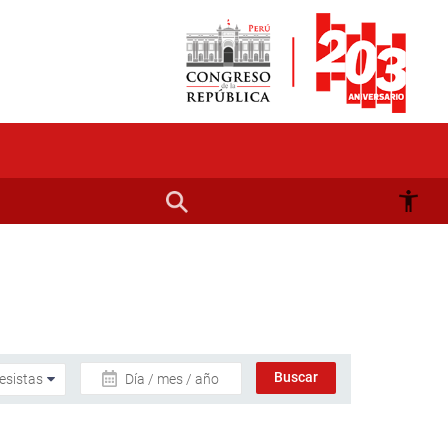
Día / mes / año