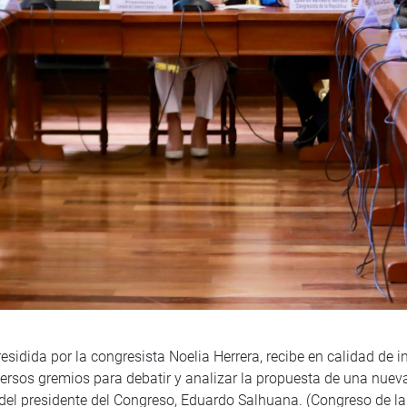
sidida por la congresista Noelia Herrera, recibe en calidad de in
versos gremios para debatir y analizar la propuesta de una nuev
 del presidente del Congreso, Eduardo Salhuana. (Congreso de l