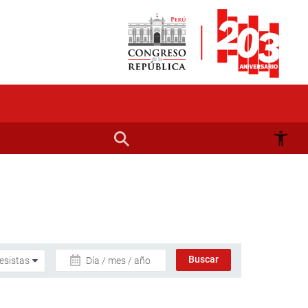
Día / mes / año