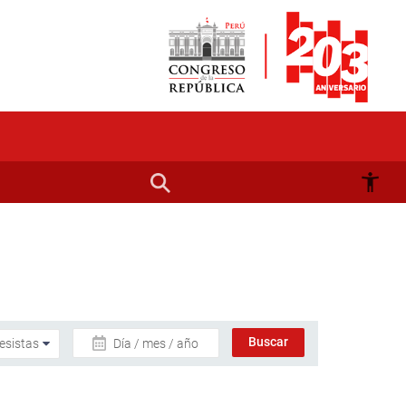
Día / mes / año