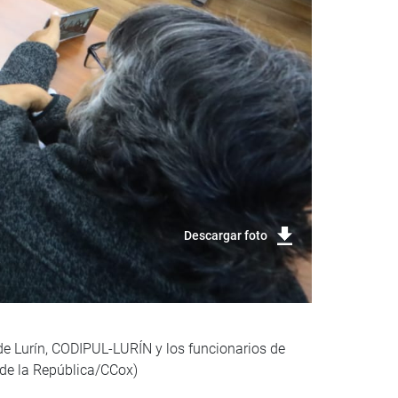
Descargar foto
de Lurín, CODIPUL-LURÍN y los funcionarios de
 de la República/CCox)