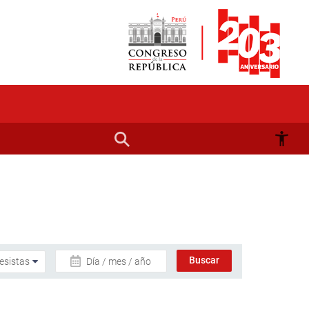
Día / mes / año