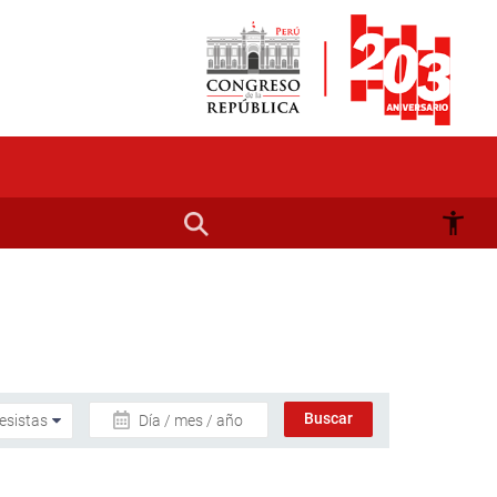
Día / mes / año