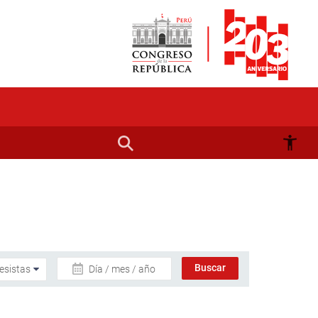
Día / mes / año