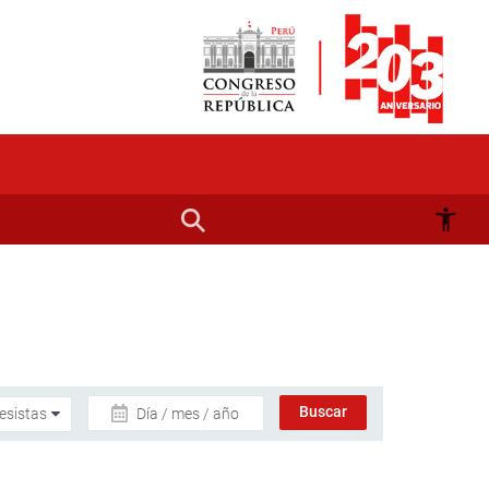
Día / mes / año