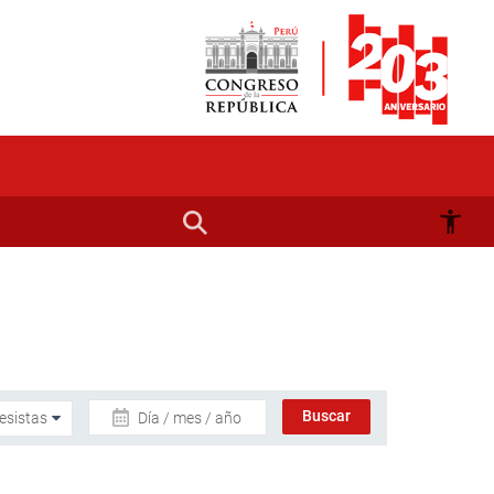
Día / mes / año