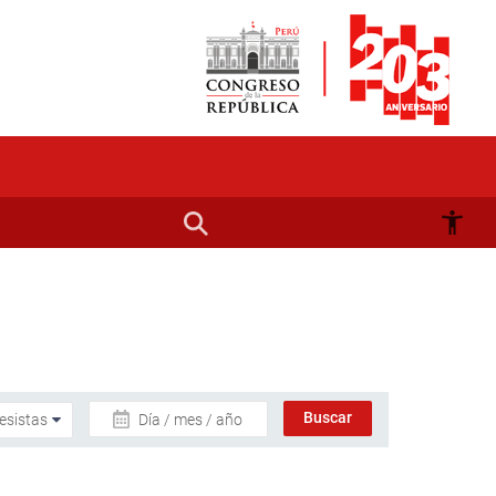
Día / mes / año