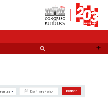
Día / mes / año