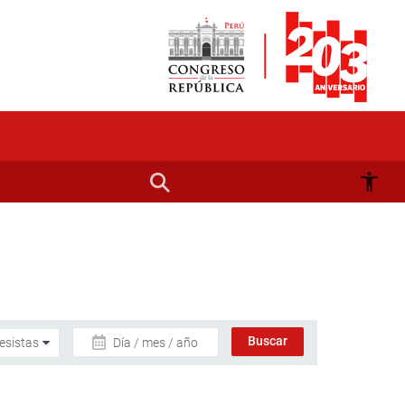
Día / mes / año