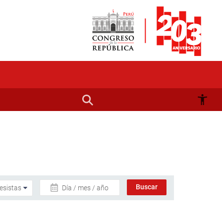
Día / mes / año