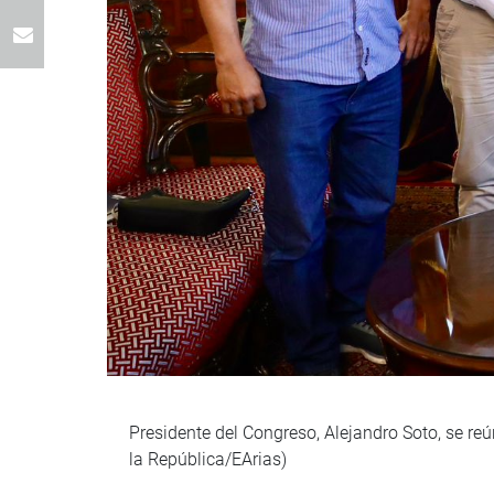
Presidente del Congreso, Alejandro Soto, se re
la República/EArias)