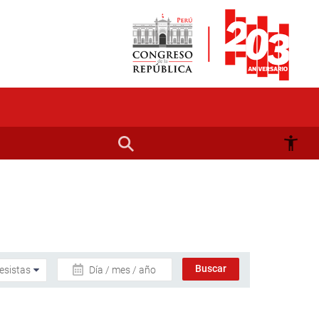
Día / mes / año