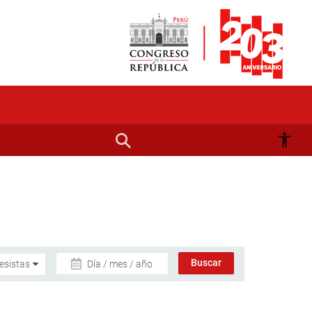
Día / mes / año