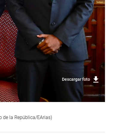
Descargar foto
o de la República/EArias)