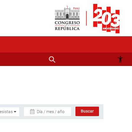
Día / mes / año