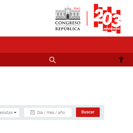
Día / mes / año