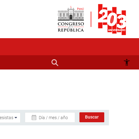
Día / mes / año