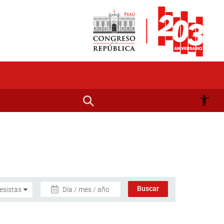
Día / mes / año