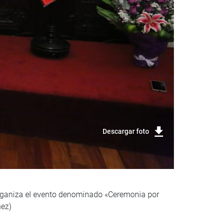
Descargar foto
organiza el evento denominado «Ceremonia por
hez)