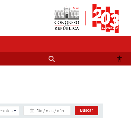
Día / mes / año