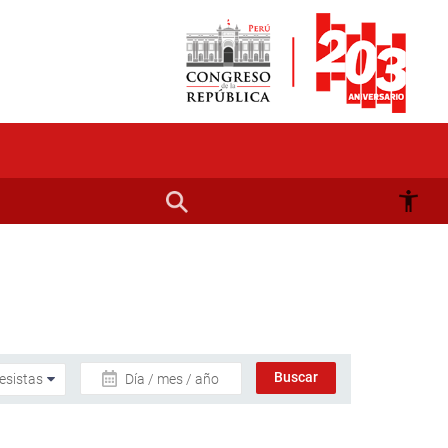
Día / mes / año